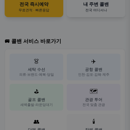
전국 즉시예약
내 주변 콜밴
무료견적 · 빠른응답
전국 어디서나
🚐 콜밴 서비스 바로가기
👗
✈️
세탁 수선
공항 콜밴
의류·브랜드·예복·당일
인천·김포·김해·제주
⛳
🗺️
골프 콜밴
관광 투어
새벽출발·라운딩대기
전국 맞춤 관광
👥
🕯️
단체 콜밴
장례 콜밴