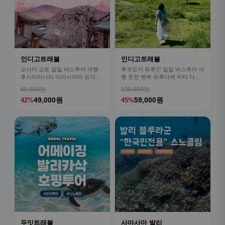
인디고트래블
인디고트래블
오사카 교토 일일 버스투어 여행
후쿠오카 유후인 일일 버스투어 여
후시미이나리 아라시야마 은각사
행 온천 벳부 유후다케 히타 다자
청수사 철학의길
이후
85,000원
108,000원
49,000원
59,000원
42%
45%
두잇트래블
사마사마 발리