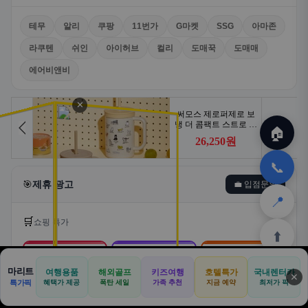
테무
알리
쿠팡
11번가
G마켓
SSG
아마존
라쿠텐
쉬인
아이허브
컬리
도매꾹
도매매
에어비앤비
✕
🏠
📞
🎯
제휴 광고
💼 입점문의
📍
🛒
쇼핑 특가
⬆️
🛒
📦
🎁
마리트
여행용품
해외골프
키즈여행
호텔특가
국내렌터카
✕
🏠
📝
💬
🚐
🛒
특가픽
혜택가 제공
폭탄 세일
가족 추천
지금 예약
최저가 픽
쿠팡
알리익스프레스
테무
🏠
✈️
⛳
📋
🛒
🎁
홈
공항
골프
견적
쿠팡
테무
홈
견적
커뮤니티
기사등록
아마존
로켓배송·특가
해외직구·초특가
초저가·무료배송