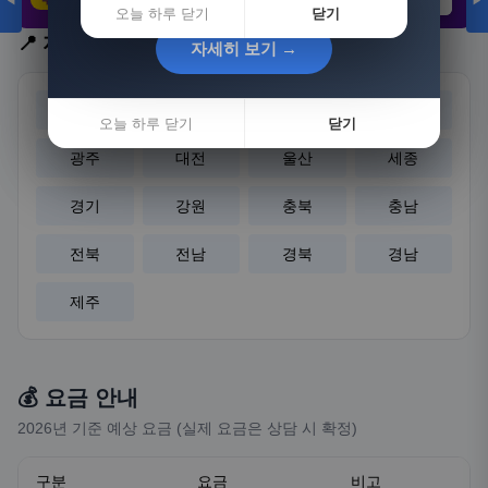
◀
▶
21,802원
3,308원
8,892원
오늘 하루 닫기
닫기
📍 지역 선택
자세히 보기 →
자세히 보기 →
서울
부산
대구
인천
오늘 하루 닫기
오늘 하루 닫기
닫기
닫기
광주
대전
울산
세종
경기
강원
충북
충남
전북
전남
경북
경남
제주
💰 요금 안내
2026년 기준 예상 요금 (실제 요금은 상담 시 확정)
구분
요금
비고