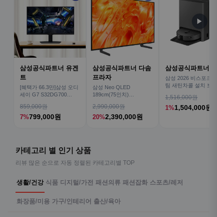
▶
삼성공식파트너 유겐
삼성공식파트너 다솜
삼성공식파트너 
트
프라자
삼성 2026 비스포크AI
팀 새틴차콜 설치 보안
[혜택가 66.3만]삼성 오디
삼성 Neo QLED
심 VR70F00AGH
세이 G7 S32DG700
189cm(75인치)
1,516,000원
80cm(32인치) 4K IPS
KQ75QNH70AFXKR AI
859,000원
2,990,000원
1,504,000원
1%
TV
799,000원
2,390,000원
7%
20%
카테고리 별 인기 상품
리뷰 많은 순으로 자동 정렬된 카테고리별 TOP
생활/건강
식품
디지털/가전
패션의류
패션잡화
스포츠/레저
화장품/미용
가구/인테리어
출산/육아