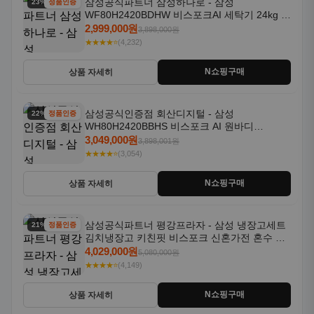
삼성공식파트너 삼성하나로 - 삼성
23% 할인
정품인증
WF80H2420BDHW 비스포크AI 세탁기 24kg 건
조기 20kg 세제자동투입
2,999,000원
3,898,000원
★★★★⭐
(4,232)
N쇼핑구매
상품 자세히
삼성공식인증점 회산디지털 - 삼성
22% 할인
정품인증
WH80H2420BBHS 비스포크 AI 원바디
24kg+20kg 세제자동투입 1등급
3,049,000원
3,898,001원
★★★★⭐
(3,054)
N쇼핑구매
상품 자세히
삼성공식파트너 평강프라자 - 삼성 냉장고세트
21% 할인
정품인증
김치냉장고 키친핏 비스포크 신혼가전 혼수 입
주가전 빌트인 화이트
4,029,000원
5,080,000원
★★★★⭐
(4,149)
N쇼핑구매
상품 자세히