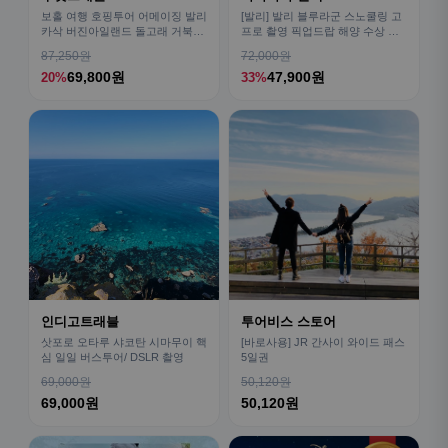
보홀 여행 호핑투어 어메이징 발리
[발리] 발리 블루라군 스노쿨링 고
카삭 버진아일랜드 돌고래 거북이
프로 촬영 픽업드랍 해양 수상 액
픽드랍 포함
티비티 체험 산호 열대어
87,250원
72,000원
69,800원
47,900원
20%
33%
인디고트래블
투어비스 스토어
삿포로 오타루 샤코탄 시마무이 핵
[바로사용] JR 간사이 와이드 패스
심 일일 버스투어/ DSLR 촬영
5일권
69,000원
50,120원
69,000원
50,120원