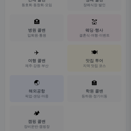
동호회·동창회·모임
장례식장·발인
🏥
💒
병원 콜밴
웨딩·행사
입퇴원·통원
결혼식·여행·이벤트
✈️
🍽️
여행 콜밴
맛집 투어
제주·강원·부산
지역 맛집 코스
🌏
🏫
해외공항
학원 콜밴
픽업·샌딩·마중
등하원·정기이동
🏕️
캠핑 콜밴
장비운반·캠핑장