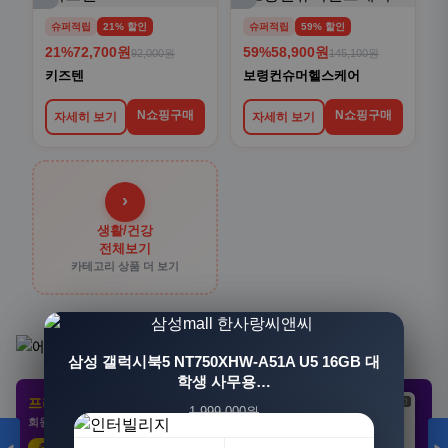
슈퍼적립
21% 할인
슈퍼적립
59% 할인
21%
72,700원
59%
58,900원
92,000원
145,100원
키즈텐
보령컨슈머헬스케어
N쇼핑구매
N쇼핑구매
자세히 보기
자세히 보기
›
생활/건강
전체보기
카테고리 상품 더 보기
[3+1] 동국제약 마이핏 V 활성엽산 임신준비 임산
삼성 갤럭시북5 NT750XHW-A51A U5 16GB 대
부영양 30정, 4개
학생 사무용…
프리미엄 제휴 사이트
광고
광고
광고
1,999,000원
100,000원
회원 전용 특가 · 놓치면 손해
1,549,000원
31,900원
23%
68%
추천 클릭