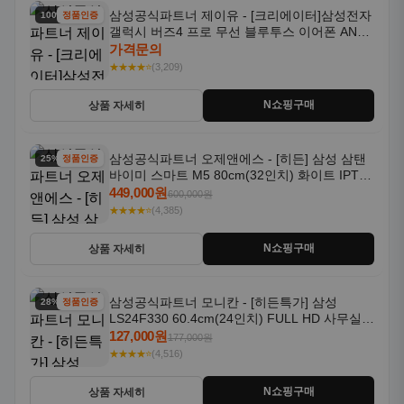
삼성공식파트너 제이유 - [크리에이터]삼성전자
100% 할인
정품인증
갤럭시 버즈4 프로 무선 블루투스 이어폰 ANC
SM-R640N
가격문의
★★★★⭐
(3,209)
N쇼핑구매
상품 자세히
삼성공식파트너 오제앤에스 - [히든] 삼성 삼탠
25% 할인
정품인증
바이미 스마트 M5 80cm(32인치) 화이트 IPTV
OTT 패키지
449,000원
600,000원
★★★★⭐
(4,385)
N쇼핑구매
상품 자세히
삼성공식파트너 모니칸 - [히든특가] 삼성
28% 할인
정품인증
LS24F330 60.4cm(24인치) FULL HD 사무실/
컴퓨터 모니터
127,000원
177,000원
★★★★⭐
(4,516)
N쇼핑구매
상품 자세히