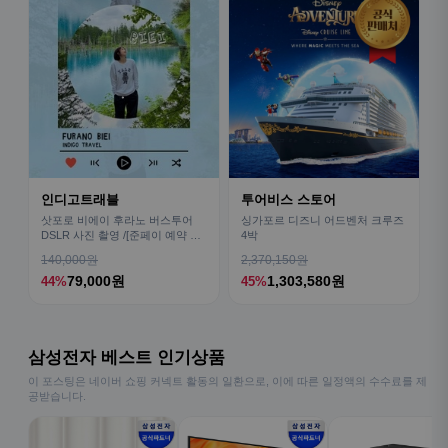
인디고트래블
투어비스 스토어
삿포로 비에이 후라노 버스투어
싱가포르 디즈니 어드벤처 크루즈
DSLR 사진 촬영 /[준페이 예약 식
4박
사]
140,000원
2,370,150원
79,000원
1,303,580원
44%
45%
삼성전자 베스트 인기상품
이 포스팅은 네이버 쇼핑 커넥트 활동의 일환으로, 이에 따른 일정액의 수수료를 제
공받습니다.