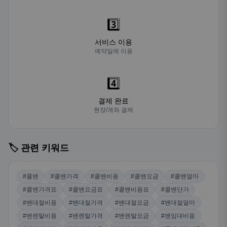
3️⃣
서비스 이용
예약일에 이용
4️⃣
결제 완료
현장/계좌 결제
🏷️ 관련 키워드
#콜밴
#콜밴가격
#콜밴비용
#콜밴요금
#콜밴얼마
#콜밴가격표
#콜밴요금표
#콜밴비용표
#콜밴단가
#밴대절비용
#밴대절가격
#밴대절요금
#밴대절얼마
#밴렌탈비용
#밴렌탈가격
#밴렌탈요금
#밴임대비용