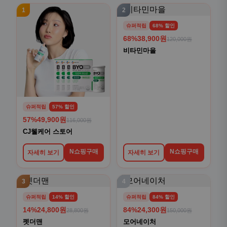
1
2
슈퍼적립
68% 할인
68%
38,900원
120,000원
비타민마을
슈퍼적립
57% 할인
57%
49,900원
116,000원
CJ웰케어 스토어
N쇼핑구매
N쇼핑구매
자세히 보기
자세히 보기
3
4
슈퍼적립
14% 할인
슈퍼적립
84% 할인
14%
24,800원
84%
24,300원
28,800원
150,000원
펫더맨
모어네이처