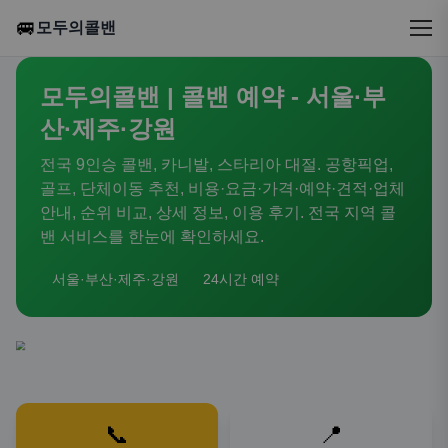
🚐
모두의콜밴
모두의콜밴 | 콜밴 예약 - 서울·부
산·제주·강원
전국 9인승 콜밴, 카니발, 스타리아 대절. 공항픽업,
골프, 단체이동 추천, 비용·요금·가격·예약·견적·업체
안내, 순위 비교, 상세 정보, 이용 후기. 전국 지역 콜
밴 서비스를 한눈에 확인하세요.
서울·부산·제주·강원
24시간 예약
📞
📍