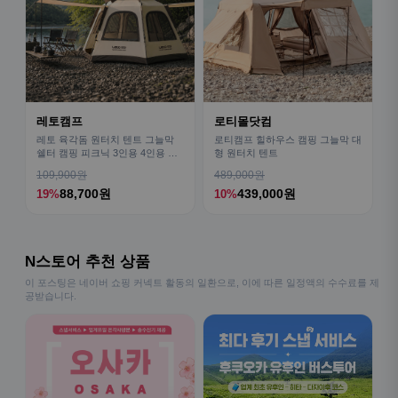
레토캠프
로티몰닷컴
레토 육각돔 원터치 텐트 그늘막
로티캠프 힐하우스 캠핑 그늘막 대
쉘터 캠핑 피크닉 3인용 4인용 패
형 원터치 텐트
밀리 LCE-OT02
109,900원
489,000원
88,700원
439,000원
19%
10%
N스토어 추천 상품
이 포스팅은 네이버 쇼핑 커넥트 활동의 일환으로, 이에 따른 일정액의 수수료를 제
공받습니다.