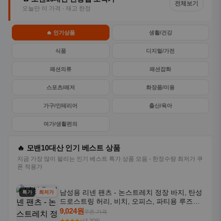
전체보기
오늘만 이 가격 · 재고 한정
🔥 인기상품
생활/건강
식품
디지털/가전
패션의류
패션잡화
스포츠/레저
화장품/미용
가구/인테리어
출산/육아
여가/생활편의
🔥 모밴10대산 인기 베스트 상품
지금 가장 많이 팔리는 인기 베스트 특가 상품 모음 - 한정수량 최저가 쿠
폰 적용가
남성용 리넨 팬츠 - 논스트레치 정장 바지, 탄성
특가
최저가
드로스트링 허리, 비치, 오피스, 파티용 루즈핏
트라우저 - 세탁기 사용 가능한 캐주얼 정장 의
9,024원
쿠폰 가격
상
★★★★⭐
(4,309)