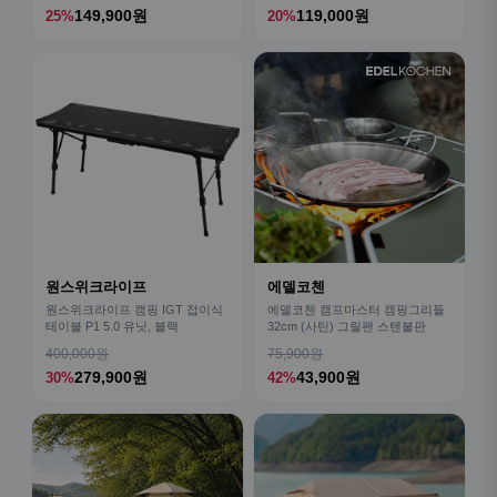
149,900원
119,000원
25%
20%
원스위크라이프
에델코첸
원스위크라이프 캠핑 IGT 접이식
에델코첸 캠프마스터 캠핑그리들
테이블 P1 5.0 유닛, 블랙
32cm (사틴) 그릴팬 스텐불판
400,000원
75,900원
279,900원
43,900원
30%
42%