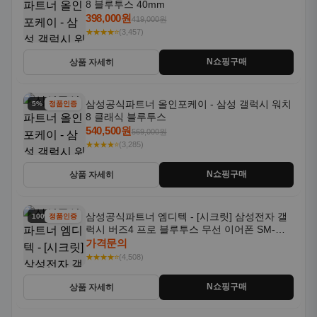
8 블루투스 40mm
398,000원
419,000원
★★★★⭐
(3,457)
N쇼핑구매
상품 자세히
삼성공식파트너 올인포케이 - 삼성 갤럭시 워치
5% 할인
정품인증
8 클래식 블루투스
540,500원
569,000원
★★★★⭐
(3,285)
N쇼핑구매
상품 자세히
삼성공식파트너 엠디텍 - [시크릿] 삼성전자 갤
100% 할인
정품인증
럭시 버즈4 프로 블루투스 무선 이어폰 SM-
R640N
가격문의
★★★★⭐
(4,508)
N쇼핑구매
상품 자세히