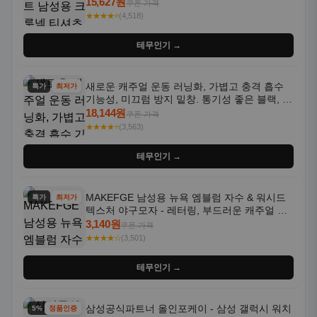
통기성 좋은 수분 흡수 반팔 운동복
15,627원
쿠폰 가격
★★★★⭐
(4,518)
테무인기 →
새로운 캐주얼 운동 러닝화, 가볍고 충격 흡수
특가
최저가
기능성, 미끄럼 방지 밑창. 통기성 좋은 블랙, 화
이트, 퍼플 그라데이션 색상
18,144원
쿠폰 가격
★★★★⭐
(3,563)
테무인기 →
MAKEFGE 남성용 뉴욕 엠블럼 자수 & 워시드
특가
최저가
텍스처 야구모자 - 레터링, 부드러운 캐주얼 모
자, NYC 스타일
3,140원
쿠폰 가격
★★★★☆
(3,501)
테무인기 →
삼성공식파트너 올인포케이 - 삼성 갤럭시 워치
5% 할인
정품인증