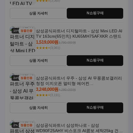
★★★★⭐
(3,065)
N쇼핑구매
상품 자세히
삼성공식파트너 디지털마트 - 삼성 Mini LED AI
15% 할인
정품인증
TV 163cm(65인치) KU65MH75AFXKR 스탠드
1,519,000원
1,790,000원
★★★★⭐
(3,061)
N쇼핑구매
상품 자세히
삼성공식파트너 우주 - 삼성 AI 무풍콤보갤러리
24% 할인
정품인증
청정 이지오픈 멀티형 에어컨
AF80F17D22WRS 기본설치포함
3,248,000원
4,290,000원
★★★★⭐
(3,191)
N쇼핑구매
상품 자세히
삼성공식파트너 삼성하나로 - 삼성
2% 할인
정품인증
WD90F25AHY 비스포크 AI콤보 세탁25kg 건조