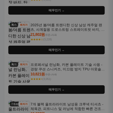
테무인기 →
2025년 봄/여름 트렌디한 신상 남성 캐주얼 팬
특가
최저가
츠, 사계절용 드로스트링 스트레이트핏 바지, 한
국 스타일, 활용도 높은 아웃도어 및 정장용, 발
21,802원
쿠폰 가격
목 바지
★★★★☆
(3,228)
테무인기 →
프로페셔널 런닝화, 카본 플레이트 기술 사용 -
특가
최저가
경량 쿠션 스니커즈, 미끄럼 방지 TPU 아웃솔,
통기성 화이트-퍼플 그라데이션, 헬스, 트레이
10,821원
쿠폰 가격
닝 - 남성용, 여성용, 모든 계절에 적합
★★★★⭐
(3,051)
테무인기 →
7개 블랙 울트라라이트 남성용 크루넥 티셔츠 -
7개세트
최저가
체육관, 피트니스 및 러닝에 적합한 빠른 건조,