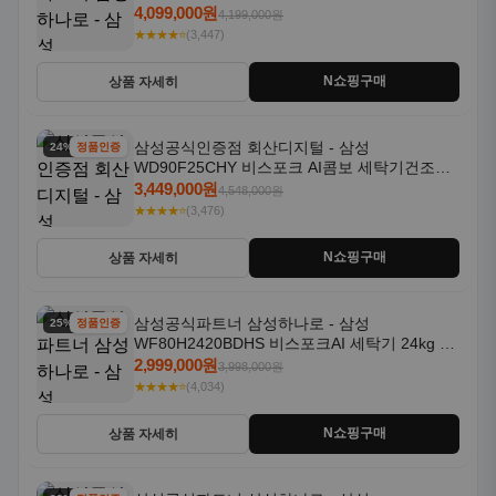
18kg 자동문열림 1등급
4,099,000원
4,199,000원
★★★★⭐
(3,447)
N쇼핑구매
상품 자세히
삼성공식인증점 회산디지털 - 삼성
24% 할인
정품인증
WD90F25CHY 비스포크 AI콤보 세탁기건조기
일체형 25kg+18kg 1등급
3,449,000원
4,548,000원
★★★★⭐
(3,476)
N쇼핑구매
상품 자세히
삼성공식파트너 삼성하나로 - 삼성
25% 할인
정품인증
WF80H2420BDHS 비스포크AI 세탁기 24kg 건
조기 20kg 세제자동투입
2,999,000원
3,998,000원
★★★★⭐
(4,034)
N쇼핑구매
상품 자세히