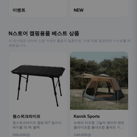
이벤트
NEW
N스토어 캠핑용품 베스트 상품
이 포스팅은 네이버 쇼핑 커넥트 활동의 일환으로, 이에 따른 일정액의 수수료를 제
공받습니다.
원스위크라이프
Karnik Sports
원스위크라이프 캠핑 IGT 접이식
뉴에라 타프형 그늘막 원터치 텐트
테이블 S1 M, 블랙
플라이포함 폴대포함 풀세트 기본
형
200,000원
149,000원