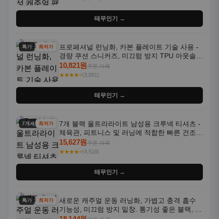
테무인기 →
프로페셔널 런닝화, 카본 플레이트 기술 사용 -
특가
최저가
경량 쿠션 스니커즈, 미끄럼 방지 TPU 아웃솔,
통기성 화이트-퍼플 그라데이션, 헬스, 트레이
10,821원
쿠폰 가격
닝 - 남성용, 여성용, 모든 계절에 적합
★★★★⭐
(3,051)
테무인기 →
7개 블랙 울트라라이트 남성용 크루넥 티셔츠 -
7개세트
최저가
체육관, 피트니스 및 러닝에 적합한 빠른 건조,
통기성 좋은 수분 흡수 반팔 운동복
15,627원
쿠폰 가격
★★★★⭐
(4,518)
테무인기 →
새로운 캐주얼 운동 러닝화, 가볍고 충격 흡수
특가
최저가
기능성, 미끄럼 방지 밑창. 통기성 좋은 블랙, 화
이트, 퍼플 그라데이션 색상
18,144원