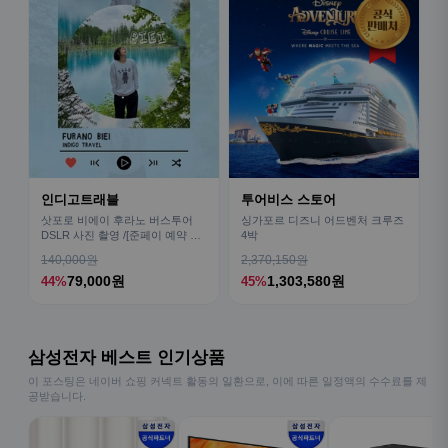
인디고트래블
투어비스 스토어
삿포로 비에이 후라노 버스투어
싱가포르 디즈니 어드벤처 크루즈
DSLR 사진 촬영 /[준페이 예약 식
4박
사]
140,000원
2,370,150원
79,000원
1,303,580원
44%
45%
삼성전자 베스트 인기상품
이 포스팅은 네이버 쇼핑 커넥트 활동의 일환으로, 이에 따른 일정액의 수수료를 제
공받습니다.