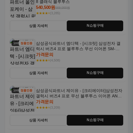
8 클래식 블루투스
540,500원
569,000원
★★★★⭐
(3,285)
N쇼핑구매
상품 자세히
삼성공식파트너 엠디텍 - [시크릿] 삼성전자 갤
100% 할인
정품인증
럭시 버즈4 프로 블루투스 무선 이어폰 SM-
R640N
가격문의
★★★★⭐
(4,508)
N쇼핑구매
상품 자세히
삼성공식파트너 제이유 - [크리에이터]삼성전자
100% 할인
정품인증
갤럭시 버즈4 프로 무선 블루투스 이어폰 ANC
SM-R640N
가격문의
★★★★⭐
(3,209)
N쇼핑구매
상품 자세히