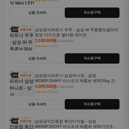
★★★★⭐
(3,061)
N쇼핑구매
상품 자세히
삼성공식파트너 우주 - 삼성 AI 무풍콤보갤러리
24% 할인
정품인증
청정 이지오픈 멀티형 에어컨
AF80F17D22WRS 기본설치포함
3,248,000원
4,290,000원
★★★★⭐
(3,191)
N쇼핑구매
상품 자세히
삼성공식파트너 삼성하나로 - 삼성
2% 할인
정품인증
WD90F25AHY 비스포크 AI콤보 세탁25kg 건조
18kg 자동문열림 1등급
4,099,000원
4,199,000원
★★★★⭐
(3,447)
N쇼핑구매
상품 자세히
삼성공식인증점 회산디지털 - 삼성
24% 할인
정품인증
WD90F25CHY 비스포크 AI콤보 세탁기건조기