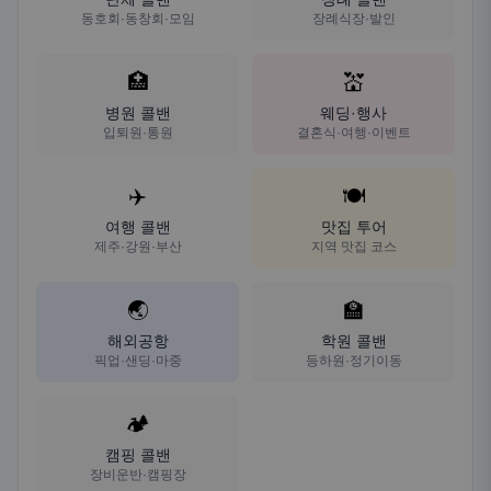
동호회·동창회·모임
장례식장·발인
🏥
💒
병원 콜밴
웨딩·행사
입퇴원·통원
결혼식·여행·이벤트
✈️
🍽️
여행 콜밴
맛집 투어
제주·강원·부산
지역 맛집 코스
🌏
🏫
해외공항
학원 콜밴
픽업·샌딩·마중
등하원·정기이동
🏕️
캠핑 콜밴
장비운반·캠핑장