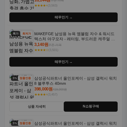
쿠폰 가격
★★★★⭐
(3,563)
테무인기 →
MAKEFGE 남성용 뉴욕 엠블럼 자수 & 워시드
특가
최저가
텍스처 야구모자 - 레터링, 부드러운 캐주얼 모
자, NYC 스타일
3,140원
쿠폰 가격
★★★★☆
(3,501)
테무인기 →
삼성공식파트너 올인포케이 - 삼성 갤럭시 워치
5% 할인
정품인증
8 블루투스 40mm
398,000원
419,000원
★★★★⭐
(3,457)
N쇼핑구매
상품 자세히
삼성공식파트너 올인포케이 - 삼성 갤럭시 워치
5% 할인
정품인증