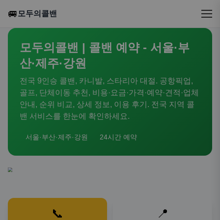
🚐
모두의콜밴
모두의콜밴 | 콜밴 예약 - 서울·부
산·제주·강원
전국 9인승 콜밴, 카니발, 스타리아 대절. 공항픽업,
골프, 단체이동 추천, 비용·요금·가격·예약·견적·업체
안내, 순위 비교, 상세 정보, 이용 후기. 전국 지역 콜
밴 서비스를 한눈에 확인하세요.
서울·부산·제주·강원
24시간 예약
📞
📍