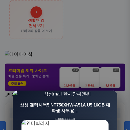
›
생활/건강
전체보기
카테고리 상품 더 보기
프리미엄 제휴 사이트
광고
광고
광고
회원 전용 특가 · 놓치면 손해
추천 클릭
21,802원
3,308원
8,892원
📍 지역 선택
[3+1] 동국제약 마이핏 V 활성엽산 임신준비 임산
삼성 갤럭시북5 NT750XHW-A51A U5 16GB 대
부영양 30정, 4개
학생 사무용…
서울
부산
대구
인천
1,999,000원
100,000원
광주
대전
울산
세종
1,549,000원
31,900원
23%
68%