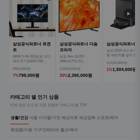
▶
삼성공식파트너 유겐
삼성공식파트너 다솜
삼성공식파트너 
트
프라자
삼성 2026 비스포크AI
팀 새틴차콜 설치 보안
[혜택가 66.3만]삼성 오디
삼성 Neo QLED
심 VR70F00AGH
세이 G7 S32DG700
189cm(75인치)
1,516,000원
80cm(32인치) 4K IPS
KQ75QNH70AFXKR AI
859,000원
2,990,000원
1,504,000원
1%
TV
799,000원
2,390,000원
7%
20%
카테고리 별 인기 상품
리뷰 많은 순으로 자동 정렬된 카테고리별 TOP
생활/건강
식품
디지털/가전
패션의류
패션잡화
스포츠/레저
화장품/미용
가구/인테리어
출산/육아