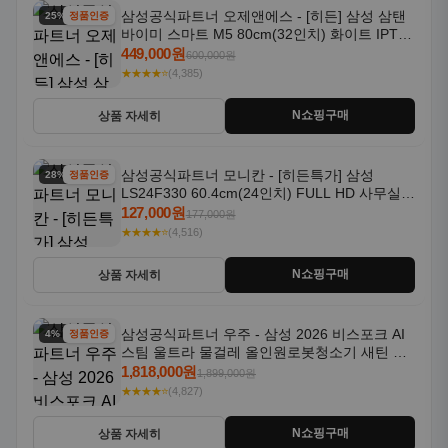
삼성공식파트너 오제앤에스 - [히든] 삼성 삼탠
25% 할인
정품인증
바이미 스마트 M5 80cm(32인치) 화이트 IPTV
OTT 패키지
449,000원
600,000원
★★★★⭐
(4,385)
N쇼핑구매
상품 자세히
삼성공식파트너 모니칸 - [히든특가] 삼성
28% 할인
정품인증
LS24F330 60.4cm(24인치) FULL HD 사무실/
컴퓨터 모니터
127,000원
177,000원
★★★★⭐
(4,516)
N쇼핑구매
상품 자세히
삼성공식파트너 우주 - 삼성 2026 비스포크 AI
4% 할인
정품인증
스팀 울트라 물걸레 올인원로봇청소기 새틴 그
레이지 AAG
1,818,000원
1,899,000원
★★★★⭐
(4,827)
N쇼핑구매
상품 자세히