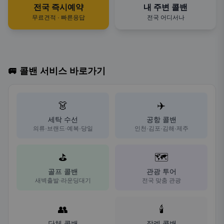
전국 즉시예약
내 주변 콜밴
무료견적 · 빠른응답
전국 어디서나
🚐 콜밴 서비스 바로가기
👗
✈️
세탁 수선
공항 콜밴
의류·브랜드·예복·당일
인천·김포·김해·제주
⛳
🗺️
골프 콜밴
관광 투어
새벽출발·라운딩대기
전국 맞춤 관광
👥
🕯️
단체 콜밴
장례 콜밴