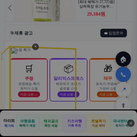
🎯
제휴 광고
💼 입점문의
✕
🛒
쇼핑 특가
🏠
🛒
📦
🎁
📞
쿠팡
알리익스프레스
테무
로켓배송·특가
해외직구·초특가
초저가·무료배송
📍
최저가 쇼핑
글로벌 쇼핑
가성비 쇼핑
지금 쇼핑 →
지금 쇼핑 →
지금 쇼핑 →
⬆️
스마트한 자동차 렌탈! 카슐랭에서
마리트
여행용품
해외골프
키즈여행
호텔특가
국내렌터카
AD
✕
합리적으로
🏠
📝
💬
🚐
🛒
🚗
특가픽
혜택가 제공
폭탄 세일
가족 추천
지금 예약
바로가기 →
최저가 픽
🏠
✈️
⛳
📋
🛒
🎁
카슐랭 · 신차 장기렌트 · 리스 · 월 렌탈료 비교
홈
공항
골프
견적
쿠팡
테무
홈
견적
커뮤니티
기사등록
아마존
· 전 차종 견적 무료