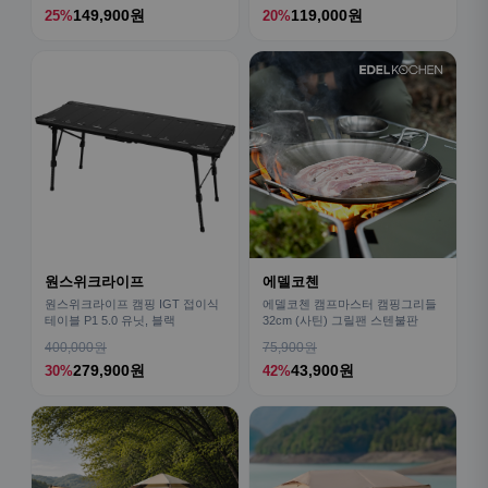
149,900원
119,000원
25%
20%
원스위크라이프
에델코첸
원스위크라이프 캠핑 IGT 접이식
에델코첸 캠프마스터 캠핑그리들
테이블 P1 5.0 유닛, 블랙
32cm (사틴) 그릴팬 스텐불판
400,000원
75,900원
279,900원
43,900원
30%
42%