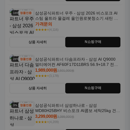
삼성공식파트너 우주 - 삼성 2026 비스포크 AI
100% 할인
정품인증
스팀 울트라 물걸레 올인원로봇청소기 새틴 차
콜 AAH
가격문의
★★★★⭐
(4,116)
N쇼핑구매
상품 자세히
삼성공식파트너 다솜프라자 - 삼성 AI Q9000
20% 할인
정품인증
멀티에어컨 AF60F17D11BRS 56.9+18.7 전국
기본설치포함
1,989,000원
2,501,000원
★★★★⭐
(3,178)
N쇼핑구매
상품 자세히
삼성공식파트너 삼성하나로 - 삼성
3% 할인
정품인증
WD80H25BHY 비스포크 AI콤보 세탁25kg 건조
18kg 26년형 일체형 1등급
3,299,000원
3,399,000원
★★★★⭐
(4,209)