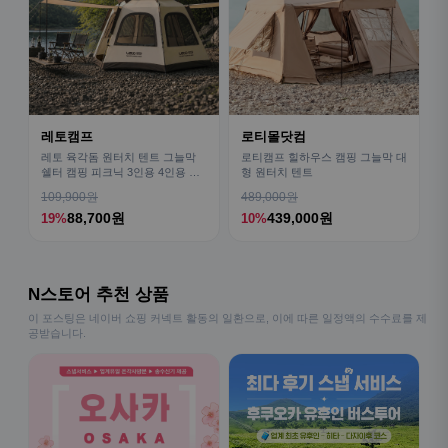
레토캠프
로티몰닷컴
레토 육각돔 원터치 텐트 그늘막
로티캠프 힐하우스 캠핑 그늘막 대
쉘터 캠핑 피크닉 3인용 4인용 패
형 원터치 텐트
밀리 LCE-OT02
109,900원
489,000원
88,700원
439,000원
19%
10%
N스토어 추천 상품
이 포스팅은 네이버 쇼핑 커넥트 활동의 일환으로, 이에 따른 일정액의 수수료를 제
공받습니다.