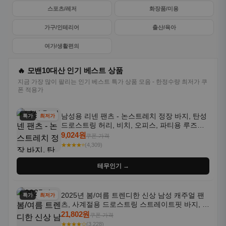
스포츠/레저
화장품/미용
가구/인테리어
출산/육아
여가/생활편의
🔥 모밴10대산 인기 베스트 상품
지금 가장 많이 팔리는 인기 베스트 특가 상품 모음 - 한정수량 최저가 쿠
폰 적용가
남성용 리넨 팬츠 - 논스트레치 정장 바지, 탄성
특가
최저가
드로스트링 허리, 비치, 오피스, 파티용 루즈핏
트라우저 - 세탁기 사용 가능한 캐주얼 정장 의
9,024원
쿠폰 가격
상
★★★★⭐
(4,309)
테무인기 →
2025년 봄/여름 트렌디한 신상 남성 캐주얼 팬
특가
최저가
츠, 사계절용 드로스트링 스트레이트핏 바지, 한
국 스타일, 활용도 높은 아웃도어 및 정장용, 발
21,802원
쿠폰 가격
목 바지
★★★★☆
(3,228)