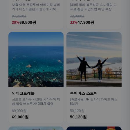
보홀 여행 호핑투어 어메이징 발리
[발리] 발리 블루라군 스노쿨링 고
카삭 버진아일랜드 돌고래 거북이
프로 촬영 픽업드랍 해양 수상 액
픽드랍 포함
티비티 체험 산호 열대어
87,250원
72,000원
69,800원
47,900원
20%
33%
인디고트래블
투어비스 스토어
삿포로 오타루 샤코탄 시마무이 핵
[바로사용] JR 간사이 와이드 패스
심 일일 버스투어/ DSLR 촬영
5일권
69,000원
50,120원
69,000원
50,120원