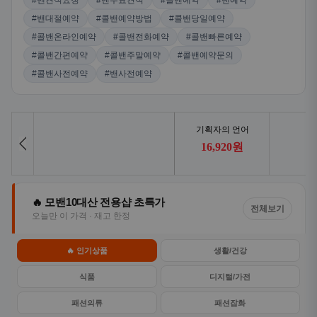
#밴견적요청
#밴무료견적
#콜밴예약
#밴예약
#밴대절예약
#콜밴예약방법
#콜밴당일예약
#콜밴온라인예약
#콜밴전화예약
#콜밴빠른예약
#콜밴간편예약
#콜밴주말예약
#콜밴예약문의
#콜밴사전예약
#밴사전예약
🔥 모밴10대산 전용샵 초특가
전체보기
오늘만 이 가격 · 재고 한정
🔥 인기상품
생활/건강
식품
디지털/가전
패션의류
패션잡화