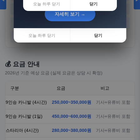
◀
▶
오늘 하루 닫기
닫기
경기
강원
충북
충남
자세히 보기 →
자세히 보기 →
전북
전남
경북
경남
오늘 하루 닫기
오늘 하루 닫기
닫기
닫기
제주
💰 요금 안내
2026년 기준 예상 요금 (실제 요금은 상담 시 확정)
구분
요금
비고
9인승 카니발 (4시간)
250,000~350,000원
기사+유류비 포함
9인승 카니발 (1일)
450,000~600,000원
기사+유류비 포함
스타리아 (4시간)
280,000~380,000원
기사+유류비 포함