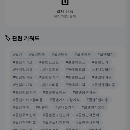
4️⃣
결제 완료
현장/계좌 결제
🏷️ 관련 키워드
#콜밴
#콜밴가격
#콜밴비용
#콜밴요금
#콜밴얼마
#콜밴가격표
#콜밴요금표
#콜밴비용표
#콜밴단가
#밴대절비용
#밴대절가격
#밴대절요금
#밴대절얼마
#밴렌탈비용
#밴렌탈가격
#밴렌탈요금
#밴임대비용
#밴임대가격
#밴대여비용
#밴대여가격
#콜밴렌탈비용
#콜밴렌탈가격
#콜밴편도비용
#콜밴왕복비용
#콜밴기사포함비용
#콜밴기사포함가격
#콜밴1일비용
#콜밴견적
#밴견적
#밴대절견적
#콜밴견적요청
#콜밴무료견적
#콜밴온라인견적
#콜밴견적문의
#콜밴견적비교
#콜밴실시간견적
#콜밴즉시견적