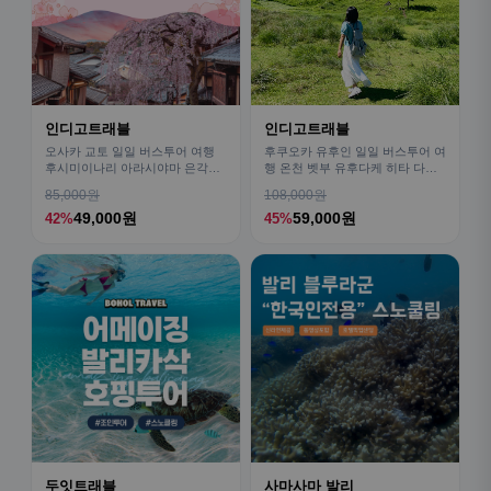
인디고트래블
인디고트래블
오사카 교토 일일 버스투어 여행
후쿠오카 유후인 일일 버스투어 여
후시미이나리 아라시야마 은각사
행 온천 벳부 유후다케 히타 다자
청수사 철학의길
이후
85,000원
108,000원
49,000원
59,000원
42%
45%
두잇트래블
사마사마 발리