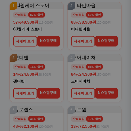
1
2
슈퍼적립
57% 할인
슈퍼적립
68% 할인
57%
49,900원
68%
38,900원
116,000원
120,000원
CJ웰케어 스토어
비타민마을
N쇼핑구매
N쇼핑구매
자세히 보기
자세히 보기
3
4
슈퍼적립
14% 할인
슈퍼적립
84% 할인
14%
24,800원
84%
24,300원
28,800원
150,000원
펫더맨
모어네이처
N쇼핑구매
N쇼핑구매
자세히 보기
자세히 보기
5
6
슈퍼적립
48% 할인
슈퍼적립
13% 할인
48%
62,100원
13%
72,550원
120,000원
83,400원