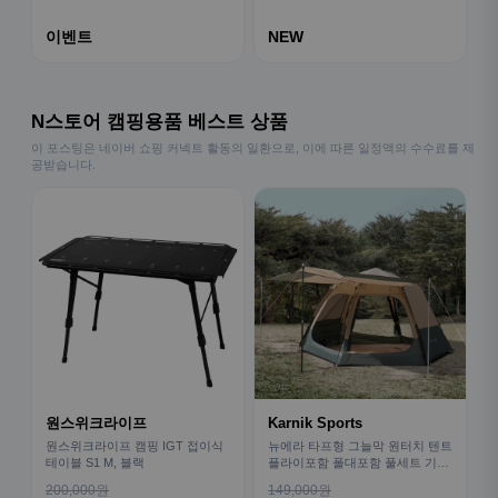
이벤트
NEW
N스토어 캠핑용품 베스트 상품
이 포스팅은 네이버 쇼핑 커넥트 활동의 일환으로, 이에 따른 일정액의 수수료를 제
공받습니다.
원스위크라이프
Karnik Sports
원스위크라이프 캠핑 IGT 접이식
뉴에라 타프형 그늘막 원터치 텐트
테이블 S1 M, 블랙
플라이포함 폴대포함 풀세트 기본
형
200,000원
149,000원