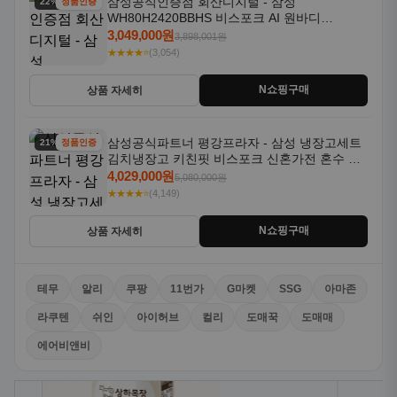
삼성공식인증점 회산디지털 - 삼성
22% 할인
정품인증
WH80H2420BBHS 비스포크 AI 원바디
24kg+20kg 세제자동투입 1등급
3,049,000원
3,898,001원
★★★★⭐
(3,054)
N쇼핑구매
상품 자세히
삼성공식파트너 평강프라자 - 삼성 냉장고세트
21% 할인
정품인증
김치냉장고 키친핏 비스포크 신혼가전 혼수 입
주가전 빌트인 화이트
4,029,000원
5,080,000원
★★★★⭐
(4,149)
N쇼핑구매
상품 자세히
테무
알리
쿠팡
11번가
G마켓
SSG
아마존
라쿠텐
쉬인
아이허브
컬리
도매꾹
도매매
에어비앤비